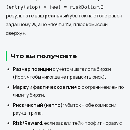
. В
(entry+stop) × fee) = riskDollar
результате ваш
реальный
убыток на стопе равен
заданному %, а не «почти 1%, плюс комиссии
сверху».
Что вы получаете
Размер позиции
с учётом шага лота биржи
(floor, чтобы никогда не превысить риск).
Маржу
и
фактическое плечо
с ограничением по
лимиту биржи.
Риск чистый (нетто)
: убыток + обе комиссии
раунд-трипа.
Risk/Reward
, если задали тейк-профит - сразу с