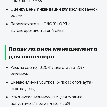
пометкой ✅/⚠️/❌.
Оценку цены ликвидации
для изолированной
маржи.
Переключатель
LONG/SHORT
с
автокоррекцией стоп/тейка.
Правила риск-менеджмента
для скальпера
Риск на сделку: 0.25-1% для старта, 2% -
максимум.
Дневной лимит убытков: 3×risk (3 стоп-аута -
стоп на день).
Risk/Reward: минимум 1:1.5, для скальпа
допустимо 1:1 при win-rate > 55%.