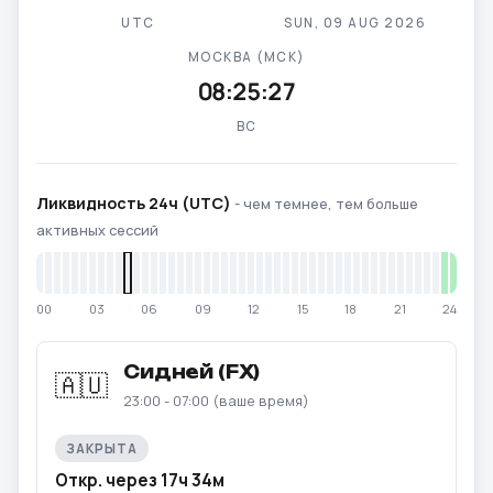
UTC
SUN, 09 AUG 2026
МОСКВА (МСК)
08:25:28
ВС
Ликвидность 24ч (UTC)
- чем темнее, тем больше
активных сессий
00
03
06
09
12
15
18
21
24
Сидней (FX)
🇦🇺
23:00 - 07:00 (ваше время)
ЗАКРЫТА
Откр. через 17ч 34м