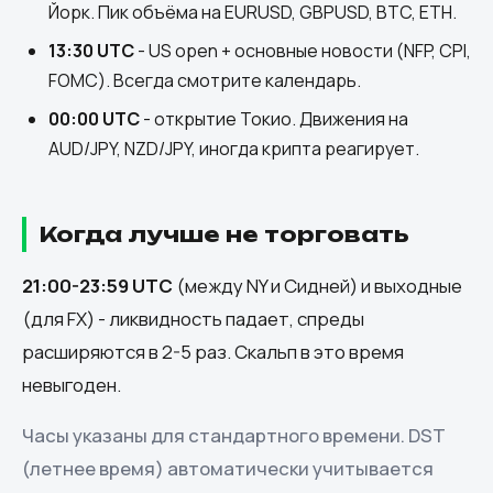
Йорк. Пик объёма на EURUSD, GBPUSD, BTC, ETH.
13:30 UTC
- US open + основные новости (NFP, CPI,
FOMC). Всегда смотрите календарь.
00:00 UTC
- открытие Токио. Движения на
AUD/JPY, NZD/JPY, иногда крипта реагирует.
Когда лучше не торговать
21:00-23:59 UTC
(между NY и Сидней) и выходные
(для FX) - ликвидность падает, спреды
расширяются в 2-5 раз. Скальп в это время
невыгоден.
Часы указаны для стандартного времени. DST
(летнее время) автоматически учитывается